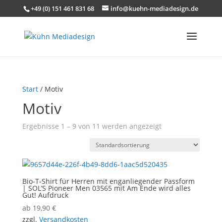
+49 (0) 151 461 831 68
info@kuehn-mediadesign.de
Start
/ Motiv
Motiv
Ergebnisse 1 – 9 von 11 werden angezeigt
Bio-T-Shirt für Herren mit enganliegender Passform
| SOL’S Pioneer Men 03565 mit Am Ende wird alles
Gut! Aufdruck
ab
19,90
€
zzgl.
Versandkosten