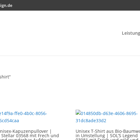
ign.de
Leistun
shirt“
Unisex-Kapuzenpullover |
Unisex T-Shirt aus Bio-Baumwo
 Stellar 03568 mit Frech und
in Umstellung | SOL’S Legend
 und wunderbar Aufdruck
03981 mit Frech und wild und