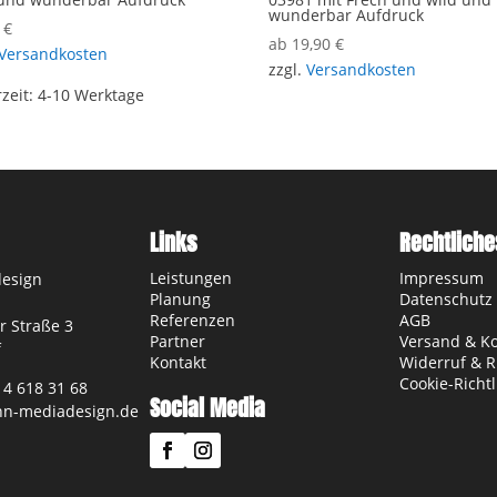
wunderbar Aufdruck
0
€
ab
19,90
€
Versandkosten
zzgl.
Versandkosten
rzeit:
4-10 Werktage
Links
Rechtliche
Leistungen
Impressum
esign
Planung
Datenschutz
Referenzen
AGB
 Straße 3
Partner
Versand & K
f
Kontakt
Widerruf & 
Cookie-Richtl
14 618 31 68
Social Media
n-mediadesign.de