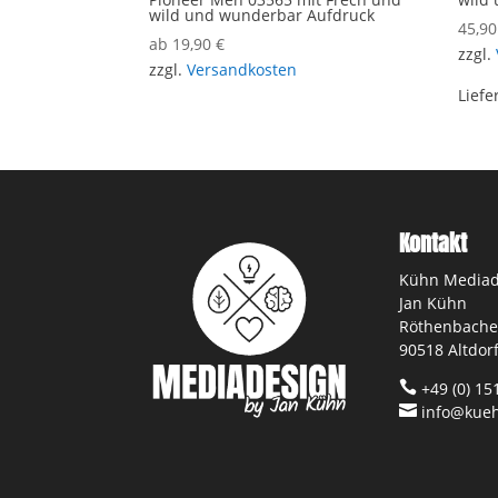
wild und wunderbar Aufdruck
45,9
ab
19,90
€
zzgl.
zzgl.
Versandkosten
Liefe
Kontakt
Kühn Mediad
Jan Kühn
Röthenbacher
90518 Altdor

+49 (0) 15

info@kueh