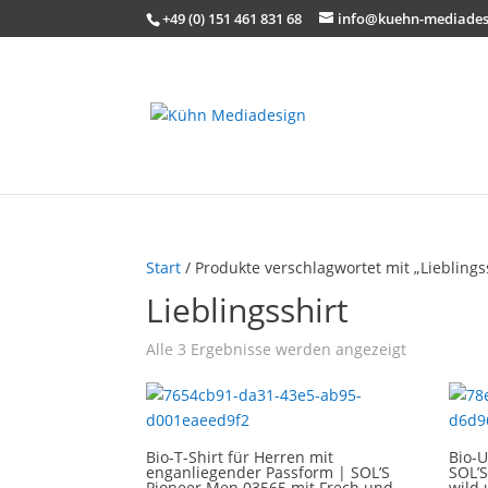
+49 (0) 151 461 831 68
info@kuehn-mediades
Start
/ Produkte verschlagwortet mit „Lieblings
Lieblingsshirt
Alle 3 Ergebnisse werden angezeigt
Bio-T-Shirt für Herren mit
Bio-
enganliegender Passform | SOL’S
SOL’S
Pioneer Men 03565 mit Frech und
wild