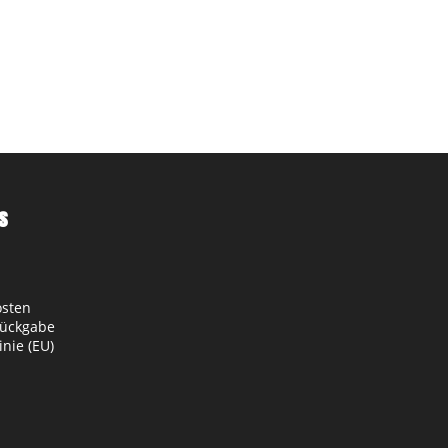
s
osten
Rückgabe
inie (EU)