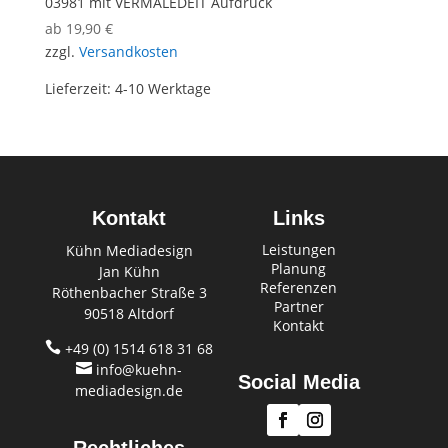
03981 mit VERMALEDEIT Aufdruck
ab
19,90
€
zzgl.
Versandkosten
Lieferzeit:
4-10 Werktage
Kontakt
Links
Leistungen
Kühn Mediadesign
Planung
Jan Kühn
Referenzen
Röthenbacher Straße 3
Partner
90518 Altdorf
Kontakt

+49 (0) 1514 618 31 68

info@kuehn-
Social Media
mediadesign.de
Rechtliches