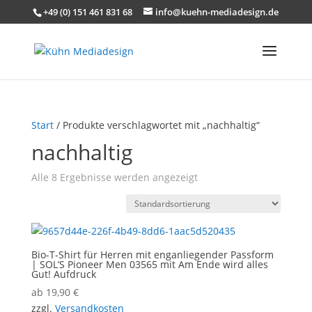
+49 (0) 151 461 831 68
info@kuehn-mediadesign.de
Start
/ Produkte verschlagwortet mit „nachhaltig“
nachhaltig
Alle 8 Ergebnisse werden angezeigt
Bio-T-Shirt für Herren mit enganliegender Passform
| SOL’S Pioneer Men 03565 mit Am Ende wird alles
Gut! Aufdruck
ab
19,90
€
zzgl.
Versandkosten