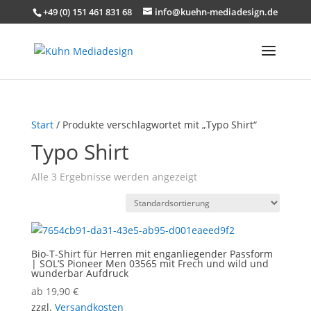
+49 (0) 151 461 831 68
info@kuehn-mediadesign.de
Start
/ Produkte verschlagwortet mit „Typo Shirt“
Typo Shirt
Alle 3 Ergebnisse werden angezeigt
Bio-T-Shirt für Herren mit enganliegender Passform
| SOL’S Pioneer Men 03565 mit Frech und wild und
wunderbar Aufdruck
ab
19,90
€
zzgl.
Versandkosten